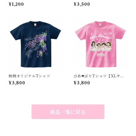
¥1,200
¥3,500
和柄オリジナルTシャツ
びあ❤︎ぷりTシャツ【XLサイ
ズ】
¥3,800
¥3,800
商品一覧に戻る