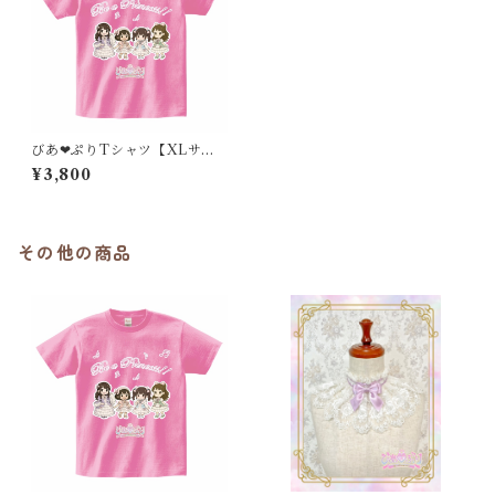
びあ❤︎ぷりTシャツ【XLサイ
ズ】
¥3,800
その他の商品