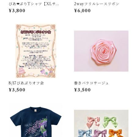
びあ❤︎ぷりTシャツ【XLサイ
2wayフリルレースリボン
ズ】
¥3,800
¥6,000
8/17びあぷりオフ会
巻きバラコサージュ
¥3,500
¥3,500