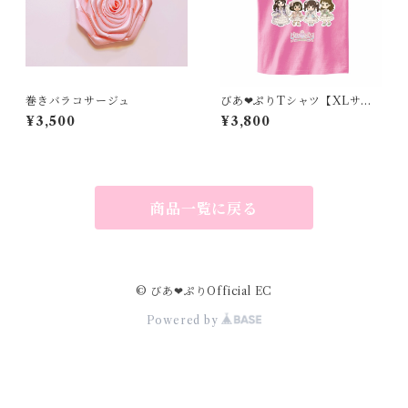
巻きバラコサージュ
びあ❤︎ぷりTシャツ【XLサイ
ズ】
¥3,500
¥3,800
商品一覧に戻る
© びあ❤︎ぷりOfficial EC
Powered by