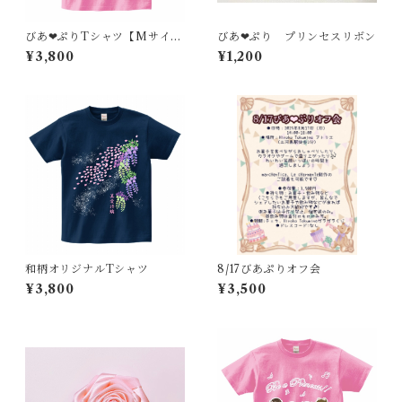
びあ❤︎ぷりTシャツ【Mサイ
びあ❤︎ぷり プリンセスリボン
ズ】
¥3,800
¥1,200
和柄オリジナルTシャツ
8/17びあぷりオフ会
¥3,800
¥3,500