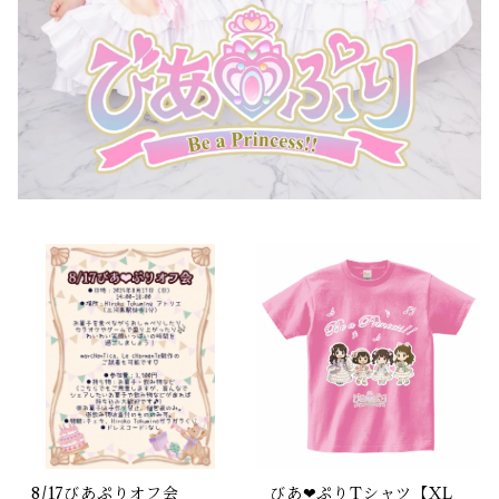
8/17びあぷりオフ会
びあ❤︎ぷりTシャツ【XL